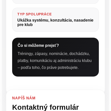
TYP SPOLUPRÁCE
Ukážka systému, konzultácia, nasadenie
pre klub
Čo si môžeme prejsť?
Tréningy, zápasy, nominácie, dochádzku,
platby, komunikáciu aj administráciu klubu
– podľa toho, čo práve potrebujete.
NAPÍŠ NÁM
Kontaktný formulár