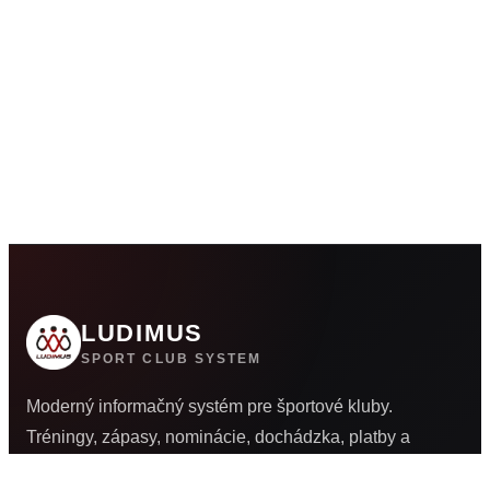
LUDIMUS
SPORT CLUB SYSTEM
Moderný informačný systém pre športové kluby.
Tréningy, zápasy, nominácie, dochádzka, platby a
komunikácia na jednom mieste.