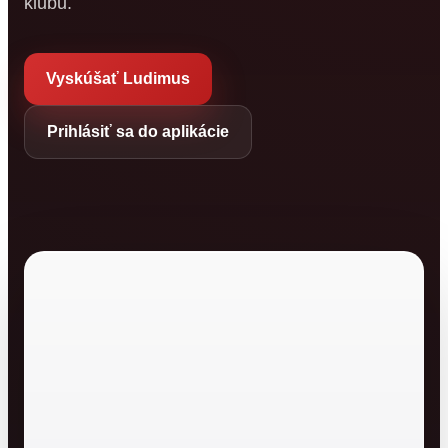
klubu.
Vyskúšať Ludimus
Prihlásiť sa do aplikácie
Ludimus
Moderný informačný
systém pre športové
kluby.