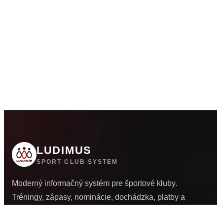
LUDIMUS
SPORT CLUB SYSTEM
Moderný informačný systém pre športové kluby.
Tréningy, zápasy, nominácie, dochádzka, platby a
komunikácia na jednom mieste.