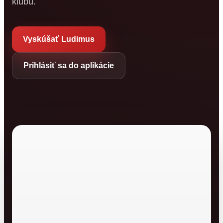
klubu.
Vyskúšať Ludimus
Prihlásiť sa do aplikácie
Ludimus
Moderný informačný
systém pre športové
kluby.